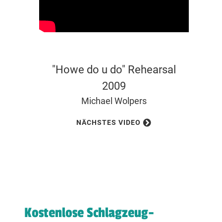
g
"Howe do u do" Rehearsal
udio
2009
Michael Wolpers
NÄCHSTES VIDEO
Kostenlose Schlagzeug-